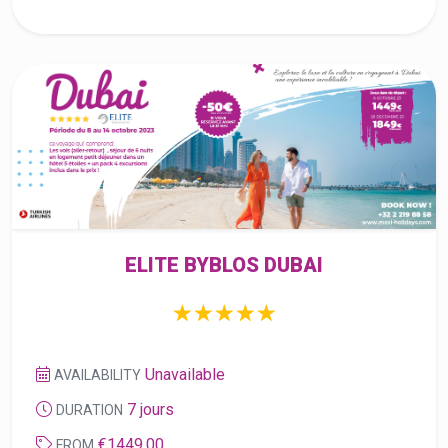
ELITE BYBLOS DUBAI
☆
★
☆
★
☆
★
☆
★
☆
★
Unavailable
AVAILABILITY
7 jours
DURATION
€1449,00
FROM
KHAYAM GARDEN BEACH RESORT &