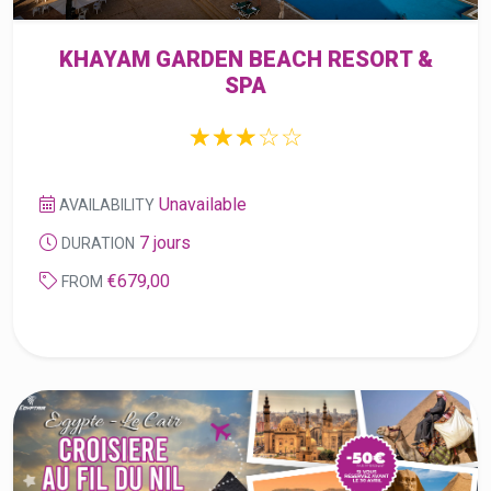
Unavailable
AVAILABILITY
7 jours
DURATION
€679,00
FROM
L’EGYPTE AU FIL DU NIL