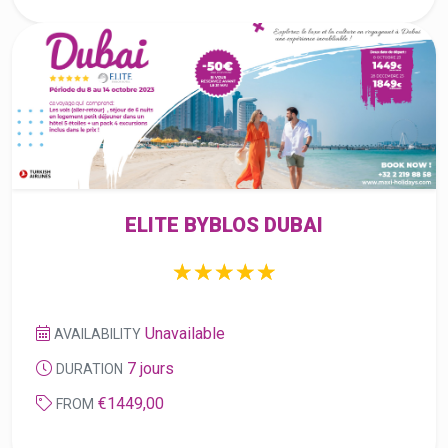
ELITE BYBLOS DUBAI
☆
★
☆
★
☆
★
☆
★
☆
★
Unavailable
AVAILABILITY
7 jours
DURATION
€1449,00
FROM
MAXI DEALS