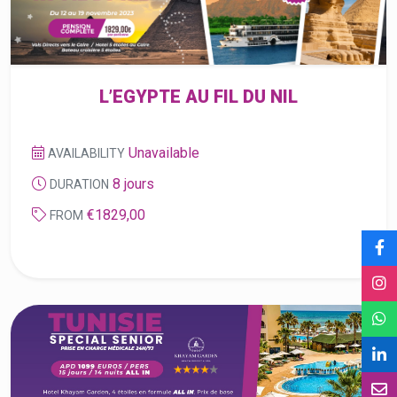
Unavailable
AVAILABILITY
8 jours
DURATION
€1829,00
FROM
SÉJOUR SPÉCIAL SÉNIOR
☆
★
☆
★
☆
★
☆
★
☆
★